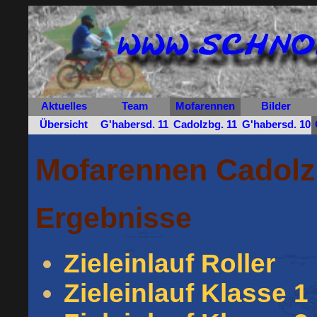
Aktuelles
Team
Mofarennen
Bilder
Übersicht
G'habersd. 11
Cadolzbg. 11
G'habersd. 10
Mofarennen Cadolz
Ergebnisse
Zieleinlauf Roller
Zieleinlauf Klasse 1