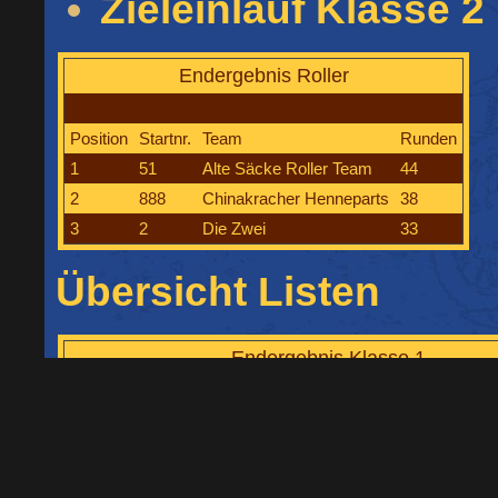
Zieleinlauf Klasse 2
Endergebnis Roller
Position
Startnr.
Team
Runden
1
51
Alte Säcke Roller Team
44
2
888
Chinakracher Henneparts
38
3
2
Die Zwei
33
Übersicht Listen
Endergebnis Klasse 1
Position
Startnr.
Team
1
21
MCC Räising Diem
2
31
RAPSÖL Racing Team